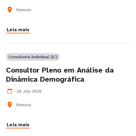
location_on
Remoto
Leia mais
Consultoria Individual (IC)
Consultor Pleno em Análise da
Dinâmica Demográfica
28 July 2026
calendar_today
location_on
Remoto
Leia mais