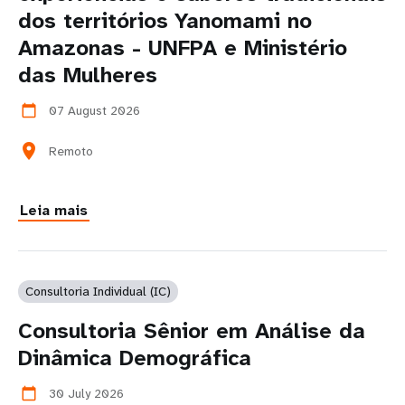
dos territórios Yanomami no
Amazonas - UNFPA e Ministério
das Mulheres
07 August 2026
calendar_today
location_on
Remoto
Leia mais
Consultoria Individual (IC)
Consultoria Sênior em Análise da
Dinâmica Demográfica
30 July 2026
calendar_today