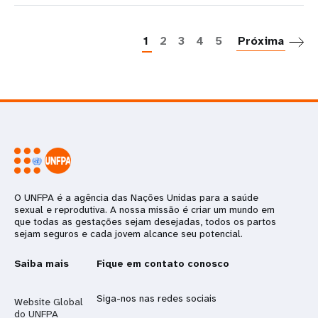
P
1
2
3
4
5
Próxima
O UNFPA é a agência das Nações Unidas para a saúde
sexual e reprodutiva. A nossa missão é criar um mundo em
que todas as gestações sejam desejadas, todos os partos
sejam seguros e cada jovem alcance seu potencial.
Saiba mais
Fique em contato conosco
Siga-nos nas redes sociais
Website Global
do UNFPA