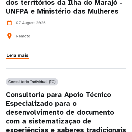
dos territórios da Ilha do Marajó -
UNFPA e Ministério das Mulheres
07 August 2026
calendar_today
location_on
Remoto
Leia mais
Consultoria Individual (IC)
Consultoria para Apoio Técnico
Especializado para o
desenvolvimento de documento
com a sistematização de
experiências e saberes tradicionais