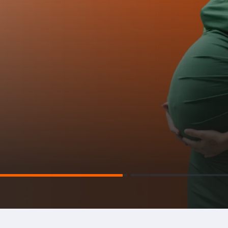
endimento médico e proteção
m vidas