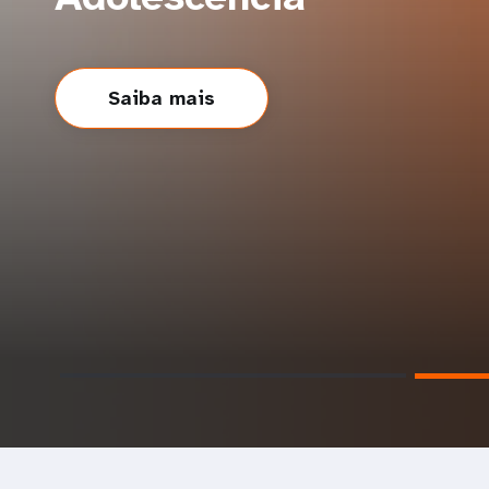
Milhares de mulheres e meninas precisam de at
urgente. Ajude-nos a oferecer serviços que salva
Saiba mais
Saiba mais
Doe agora