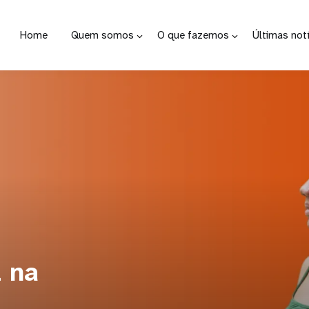
Home
Quem somos
O que fazemos
Últimas notí
or terremotos
 na
vas