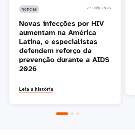
27 July 2026
Notícias
Novas infecções por HIV
aumentam na América
Latina, e especialistas
defendem reforço da
prevenção durante a AIDS
2026
Leia a história
P
1
2
3
4
5
Próxima