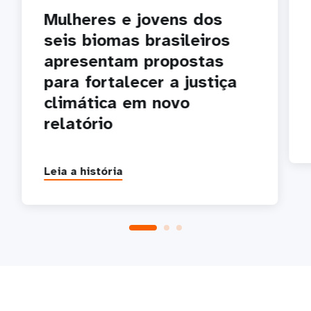
Mulheres e jovens dos
seis biomas brasileiros
apresentam propostas
para fortalecer a justiça
climática em novo
relatório
Leia a história
P
1
2
3
4
5
Próxima