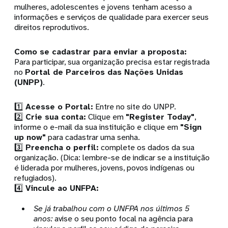
mulheres, adolescentes e jovens tenham acesso a
informações e serviços de qualidade para exercer seus
direitos reprodutivos.
Como se cadastrar para enviar a proposta:
Para participar, sua organização precisa estar registrada
no
Portal de Parceiros das Nações Unidas
(UNPP)
.
1️⃣
Acesse o Portal:
Entre no site do UNPP.
2️⃣
Crie sua conta:
Clique em
"Register Today"
,
informe o e-mail da sua instituição e clique em
"Sign
up now"
para cadastrar uma senha.
3️⃣
Preencha o perfil:
complete os dados da sua
organização. (Dica: lembre-se de indicar se a instituição
é liderada por mulheres, jovens, povos indígenas ou
refugiados).
4️⃣
Vincule ao UNFPA:
Se já trabalhou com o UNFPA nos últimos 5
anos:
avise o seu ponto focal na agência para