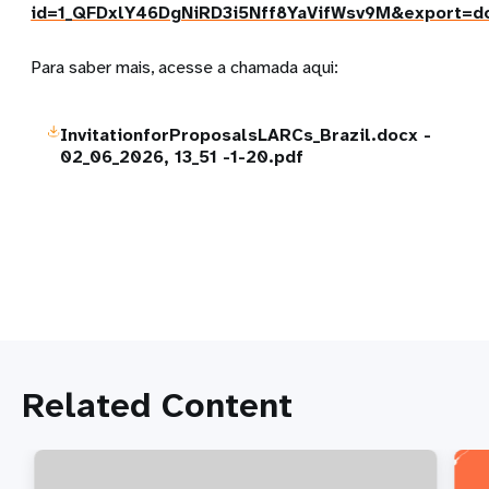
id=1_QFDxlY46DgNiRD3i5Nff8YaVifWsv9M&export=d
Para saber mais, acesse a chamada aqui:
InvitationforProposalsLARCs_Brazil.docx -
02_06_2026, 13_51 -1-20.pdf
Related Content