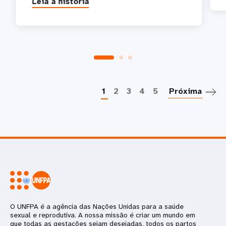
Leia a história
P
1
2
3
4
5
Próxima
O UNFPA é a agência das Nações Unidas para a saúde
sexual e reprodutiva. A nossa missão é criar um mundo em
que todas as gestações sejam desejadas, todos os partos